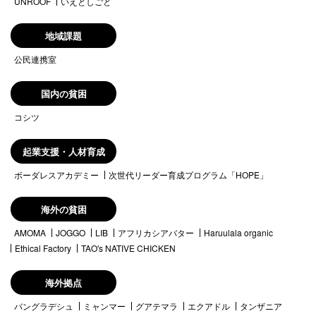
UNROOF
いえとしごと
地域課題
公民連携室
国内の貧困
コシツ
起業支援・人材育成
ボーダレスアカデミー
次世代リーダー育成プログラム「HOPE」
海外の貧困
AMOMA
JOGGO
LIB
アフリカシアバター
Haruulala organic
Ethical Factory
TAO's NATIVE CHICKEN
海外拠点
バングラデシュ
ミャンマー
グアテマラ
エクアドル
タンザニア