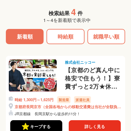
4
検索結果
件
1～4を新着順で表示中
新着順
時給順
就職早い順
株式会社ニッコー
【京都のど真ん中に
格安で住もう！】寮
費ずっと2万★休日
は京都観光★軽作業
時給 1,300円～1,625円
製造業
派遣社員
★手のひらサイズの
京都府長岡京市（全国各地からの移動交通費は当社が全額負
部品の組立て！月収
担）
JR京都線 長岡京駅から徒歩約11分！
31万円可★(370-2)
キープする
詳しく見る