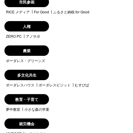
市民参画
RICE メディア
For Good
ふるさと納税 for Good
人権
ZERO PC
アノサポ
農業
ボーダレス・グリーンズ
多文化共生
ボーダレスハウス
ボーダレスビジット
むすびば
教育・子育て
夢中教室
小さな森の学童
就労機会