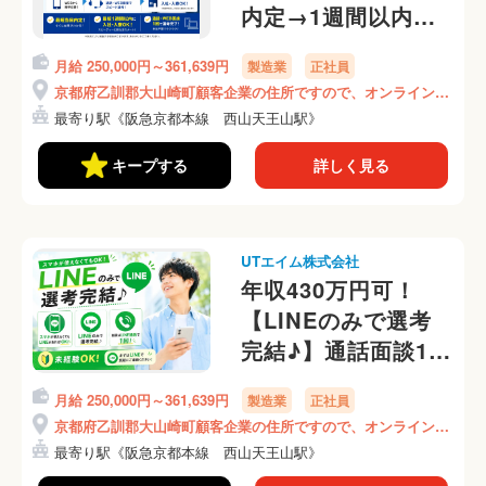
内定→1週間以内入
寮可！】社宅家賃補
月給 250,000円～361,639円
製造業
正社員
助あり♪（1R個室ア
京都府乙訓郡大山崎町顧客企業の住所ですので、オンライン面
パート）
接時にご説明いたします！
最寄り駅《阪急京都本線 西山天王山駅》
《ABJO1C》
キープする
詳しく見る
UTエイム株式会社
年収430万円可！
【LINEのみで選考
完結♪】通話面談1回
のみ！社宅家賃
月給 250,000円～361,639円
製造業
正社員
50,000円/月補助あ
京都府乙訓郡大山崎町顧客企業の住所ですので、オンライン面
り！《ABJO1C》
接時にご説明いたします！
最寄り駅《阪急京都本線 西山天王山駅》