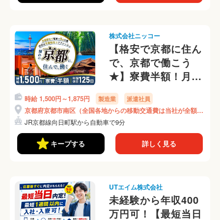
株式会社ニッコー
【格安で京都に住ん
で、京都で働こう
★】寮費半額！月収
27万円可★年間休日
時給 1,500円～1,875円
製造業
派遣社員
125日★完成したガ
京都府京都市南区（全国各地からの移動交通費は当社が全額負
ラスの検査★(446-
担）
JR京都線向日町駅から自動車で9分
1)
キープする
詳しく見る
UTエイム株式会社
未経験から年収400
万円可！【最短当日