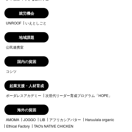
就労機会
UNROOF
いえとしごと
地域課題
公民連携室
国内の貧困
コシツ
起業支援・人材育成
ボーダレスアカデミー
次世代リーダー育成プログラム「HOPE」
海外の貧困
AMOMA
JOGGO
LIB
アフリカシアバター
Haruulala organic
Ethical Factory
TAO's NATIVE CHICKEN