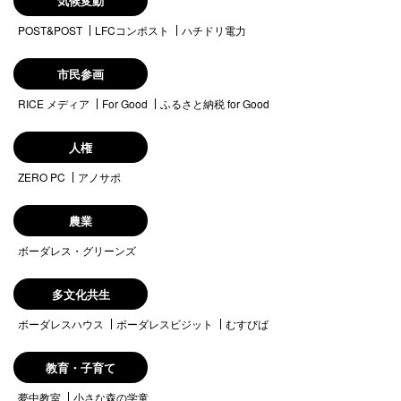
気候変動
POST&POST
LFCコンポスト
ハチドリ電力
市民参画
RICE メディア
For Good
ふるさと納税 for Good
人権
ZERO PC
アノサポ
農業
ボーダレス・グリーンズ
多文化共生
ボーダレスハウス
ボーダレスビジット
むすびば
教育・子育て
夢中教室
小さな森の学童