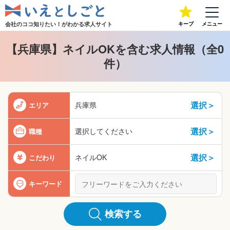
会社のココ知りたい！が
わかる求人サイト
キープ
メニュー
【兵庫県】ネイルOKを含む求人情報（全0
件）
選択＞
兵庫県
エリア
選択＞
選択してください
職種
選択＞
ネイルOK
こだわり
キーワード
検索する