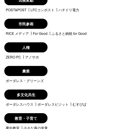
気候変動
POST&POST
LFCコンポスト
ハチドリ電力
市民参画
RICE メディア
For Good
ふるさと納税 for Good
人権
ZERO PC
アノサポ
農業
ボーダレス・グリーンズ
多文化共生
ボーダレスハウス
ボーダレスビジット
むすびば
教育・子育て
夢中教室
小さな森の学童