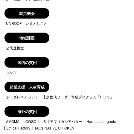
就労機会
UNROOF
いえとしごと
地域課題
公民連携室
国内の貧困
コシツ
起業支援・人材育成
ボーダレスアカデミー
次世代リーダー育成プログラム「HOPE」
海外の貧困
AMOMA
JOGGO
LIB
アフリカシアバター
Haruulala organic
Ethical Factory
TAO's NATIVE CHICKEN