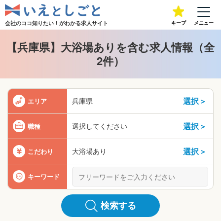
会社のココ知りたい！が
わかる求人サイト
キープ
メニュー
【兵庫県】大浴場ありを含む求人情報（全
2件）
選択＞
兵庫県
エリア
選択＞
選択してください
職種
選択＞
大浴場あり
こだわり
キーワード
検索する