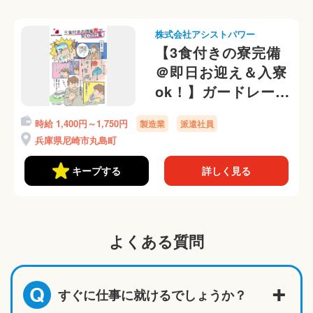
株式会社アシストパワー
【3食付きの寮完備
＠即日お迎え＆入寮
ok！】ガードレール
の出荷、梱包作業
時給 1,400円～1,750円
製造業
派遣社員
勤務初日から日払い
兵庫県尼崎市丸島町
OK◎
キープする
詳しく見る
よくある質問
すぐに仕事に就けるでしょうか？
Q