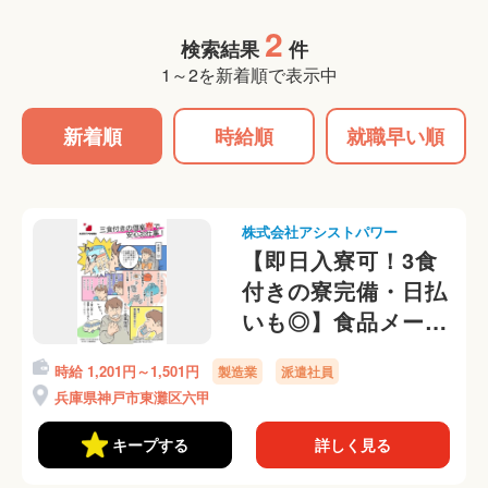
2
検索結果
件
1～2を新着順で表示中
新着順
時給順
就職早い順
株式会社アシストパワー
【即日入寮可！3食
付きの寮完備・日払
いも◎】食品メーカ
ー工場での製造作業
時給 1,201円～1,501円
製造業
派遣社員
＠送迎あり♪
兵庫県神戸市東灘区六甲
キープする
詳しく見る