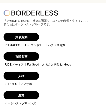
『SWITCH to HOPE』 社会の課題を、みんなの希望へ変えていく。
私たちはボーダレス・グループです。
気候変動
POST&POST
LFCコンポスト
ハチドリ電力
市民参画
RICE メディア
For Good
ふるさと納税 for Good
人権
ZERO PC
アノサポ
農業
ボーダレス・グリーンズ