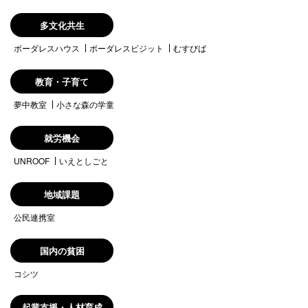
多文化共生
ボーダレスハウス
ボーダレスビジット
むすびば
教育・子育て
夢中教室
小さな森の学童
就労機会
UNROOF
いえとしごと
地域課題
公民連携室
国内の貧困
コシツ
起業支援・人材育成