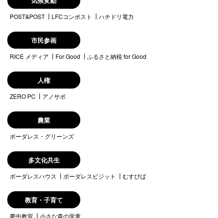
気候変動
POST&POST
LFCコンポスト
ハチドリ電力
市民参画
RICE メディア
For Good
ふるさと納税 for Good
人権
ZERO PC
アノサポ
農業
ボーダレス・グリーンズ
多文化共生
ボーダレスハウス
ボーダレスビジット
むすびば
教育・子育て
夢中教室
小さな森の学童