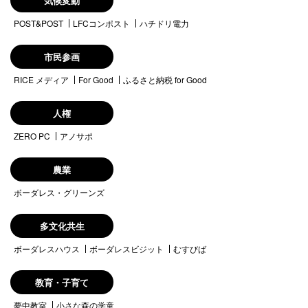
気候変動
POST&POST
LFCコンポスト
ハチドリ電力
市民参画
RICE メディア
For Good
ふるさと納税 for Good
人権
ZERO PC
アノサポ
農業
ボーダレス・グリーンズ
多文化共生
ボーダレスハウス
ボーダレスビジット
むすびば
教育・子育て
夢中教室
小さな森の学童