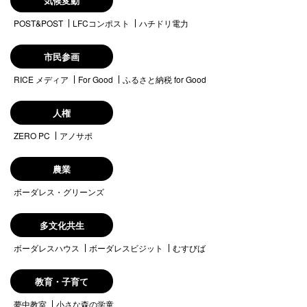
気候変動
POST&POST
LFCコンポスト
ハチドリ電力
市民参画
RICE メディア
For Good
ふるさと納税 for Good
人権
ZERO PC
アノサポ
農業
ボーダレス・グリーンズ
多文化共生
ボーダレスハウス
ボーダレスビジット
むすびば
教育・子育て
夢中教室
小さな森の学童