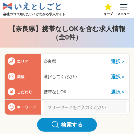
会社のココ知りたい！が
わかる求人サイト
キープ
メニュー
【奈良県】携帯なしOKを含む求人情報
（全0件）
選択＞
奈良県
エリア
選択＞
選択してください
職種
選択＞
携帯なしOK
こだわり
キーワード
検索する