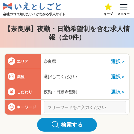
会社のココ知りたい！が
わかる求人サイト
キープ
メニュー
【奈良県】夜勤・日勤希望制を含む求人情
報（全0件）
選択＞
奈良県
エリア
選択＞
選択してください
職種
選択＞
夜勤・日勤希望制
こだわり
キーワード
検索する