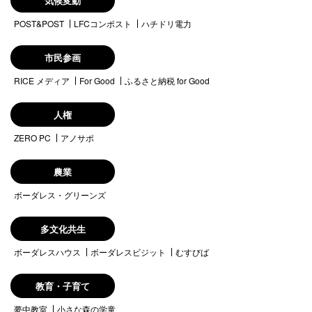
気候変動
POST&POST
LFCコンポスト
ハチドリ電力
市民参画
RICE メディア
For Good
ふるさと納税 for Good
人権
ZERO PC
アノサポ
農業
ボーダレス・グリーンズ
多文化共生
ボーダレスハウス
ボーダレスビジット
むすびば
教育・子育て
夢中教室
小さな森の学童