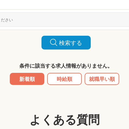
検索する
条件に該当する求人情報がありません。
新着順
時給順
就職早い順
よくある質問