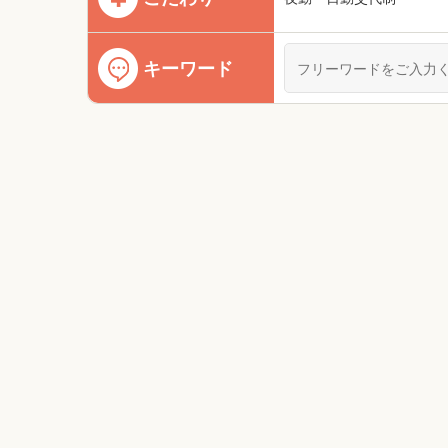
キーワード