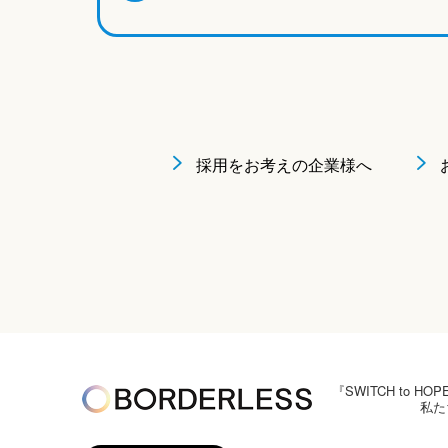
採用をお考えの企業様へ
『SWITCH to
私た