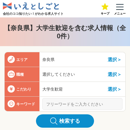
会社のココ知りたい！が
わかる求人サイト
キープ
メニュー
【奈良県】大学生歓迎を含む求人情報（全
0件）
選択＞
奈良県
エリア
選択＞
選択してください
職種
選択＞
大学生歓迎
こだわり
キーワード
検索する