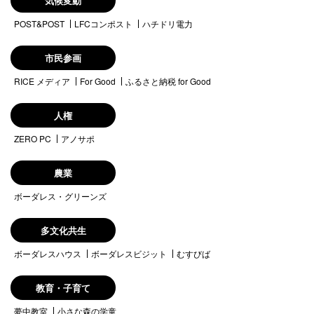
気候変動
POST&POST
LFCコンポスト
ハチドリ電力
市民参画
RICE メディア
For Good
ふるさと納税 for Good
人権
ZERO PC
アノサポ
農業
ボーダレス・グリーンズ
多文化共生
ボーダレスハウス
ボーダレスビジット
むすびば
教育・子育て
夢中教室
小さな森の学童