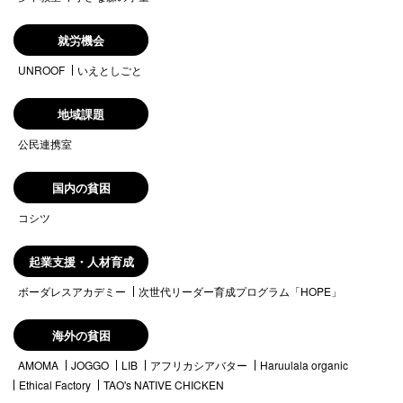
就労機会
UNROOF
いえとしごと
地域課題
公民連携室
国内の貧困
コシツ
起業支援・人材育成
ボーダレスアカデミー
次世代リーダー育成プログラム「HOPE」
海外の貧困
AMOMA
JOGGO
LIB
アフリカシアバター
Haruulala organic
Ethical Factory
TAO's NATIVE CHICKEN