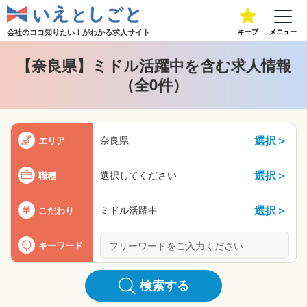
会社のココ知りたい！が
わかる求人サイト
キープ
メニュー
【奈良県】ミドル活躍中を含む求人情報
（全0件）
選択＞
奈良県
エリア
選択＞
選択してください
職種
選択＞
ミドル活躍中
こだわり
キーワード
検索する