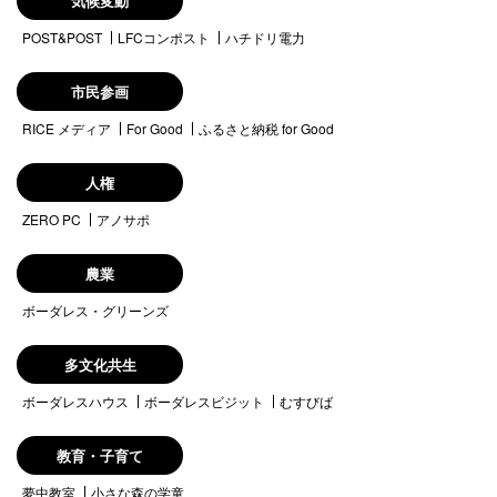
気候変動
POST&POST
LFCコンポスト
ハチドリ電力
市民参画
RICE メディア
For Good
ふるさと納税 for Good
人権
ZERO PC
アノサポ
農業
ボーダレス・グリーンズ
多文化共生
ボーダレスハウス
ボーダレスビジット
むすびば
教育・子育て
夢中教室
小さな森の学童