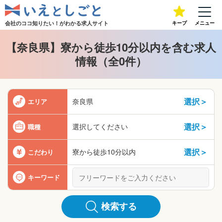
会社のココ知りたい！が
わかる求人サイト
キープ
メニュー
【奈良県】寮から徒歩10分以内を含む求人
情報（全0件）
選択＞
奈良県
エリア
選択＞
選択してください
職種
選択＞
寮から徒歩10分以内
こだわり
キーワード
検索する