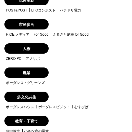
気候変動
POST&POST
LFCコンポスト
ハチドリ電力
市民参画
RICE メディア
For Good
ふるさと納税 for Good
人権
ZERO PC
アノサポ
農業
ボーダレス・グリーンズ
多文化共生
ボーダレスハウス
ボーダレスビジット
むすびば
教育・子育て
夢中教室
小さな森の学童