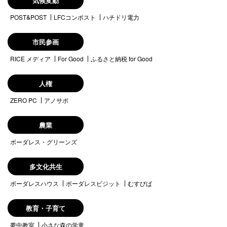
気候変動
POST&POST
LFCコンポスト
ハチドリ電力
市民参画
RICE メディア
For Good
ふるさと納税 for Good
人権
ZERO PC
アノサポ
農業
ボーダレス・グリーンズ
多文化共生
ボーダレスハウス
ボーダレスビジット
むすびば
教育・子育て
夢中教室
小さな森の学童