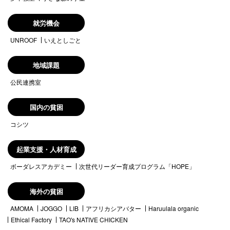
就労機会
UNROOF
いえとしごと
地域課題
公民連携室
国内の貧困
コシツ
起業支援・人材育成
ボーダレスアカデミー
次世代リーダー育成プログラム「HOPE」
海外の貧困
AMOMA
JOGGO
LIB
アフリカシアバター
Haruulala organic
Ethical Factory
TAO's NATIVE CHICKEN