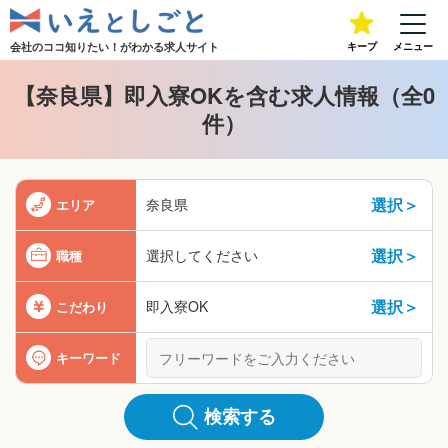
会社のココ知りたい！が
わかる求人サイト
キープ
メニュー
【奈良県】即入寮OKを含む求人情報（全0
件）
選択＞
奈良県
エリア
選択＞
選択してください
職種
選択＞
即入寮OK
こだわり
キーワード
検索する