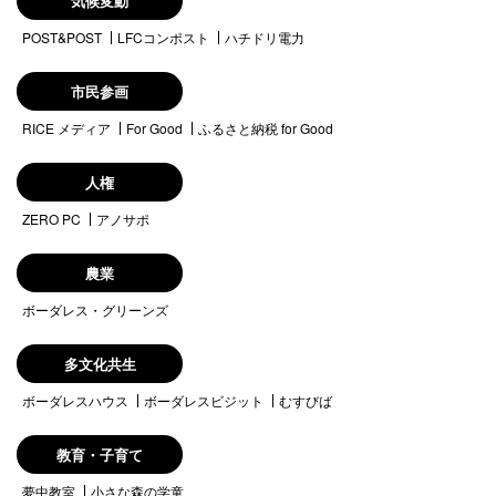
気候変動
POST&POST
LFCコンポスト
ハチドリ電力
市民参画
RICE メディア
For Good
ふるさと納税 for Good
人権
ZERO PC
アノサポ
農業
ボーダレス・グリーンズ
多文化共生
ボーダレスハウス
ボーダレスビジット
むすびば
教育・子育て
夢中教室
小さな森の学童