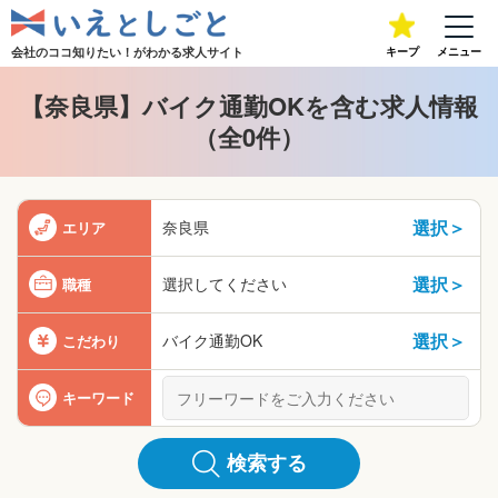
会社のココ知りたい！が
わかる求人サイト
キープ
メニュー
【奈良県】バイク通勤OKを含む求人情報
（全0件）
選択＞
奈良県
エリア
選択＞
選択してください
職種
選択＞
バイク通勤OK
こだわり
キーワード
検索する