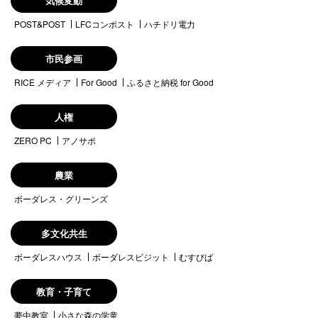
気候変動
POST&POST
LFCコンポスト
ハチドリ電力
市民参画
RICE メディア
For Good
ふるさと納税 for Good
人権
ZERO PC
アノサポ
農業
ボーダレス・グリーンズ
多文化共生
ボーダレスハウス
ボーダレスビジット
むすびば
教育・子育て
夢中教室
小さな森の学童