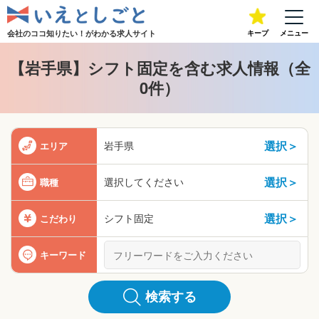
会社のココ知りたい！が
わかる求人サイト
キープ
メニュー
【岩手県】シフト固定を含む求人情報（全
0件）
選択＞
岩手県
エリア
選択＞
選択してください
職種
選択＞
シフト固定
こだわり
キーワード
検索する