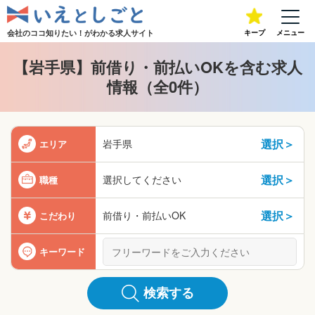
会社のココ知りたい！が
わかる求人サイト
キープ
メニュー
【岩手県】前借り・前払いOKを含む求人
情報（全0件）
選択＞
岩手県
エリア
選択＞
選択してください
職種
選択＞
前借り・前払いOK
こだわり
キーワード
検索する