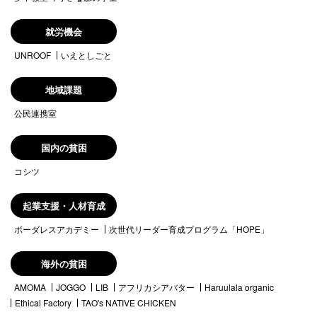
就労機会
UNROOF
いえとしごと
地域課題
公民連携室
国内の貧困
コシツ
起業支援・人材育成
ボーダレスアカデミー
次世代リーダー育成プログラム「HOPE」
海外の貧困
AMOMA
JOGGO
LIB
アフリカシアバター
Haruulala organic
Ethical Factory
TAO's NATIVE CHICKEN