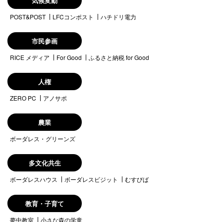
気候変動
POST&POST
LFCコンポスト
ハチドリ電力
市民参画
RICE メディア
For Good
ふるさと納税 for Good
人権
ZERO PC
アノサポ
農業
ボーダレス・グリーンズ
多文化共生
ボーダレスハウス
ボーダレスビジット
むすびば
教育・子育て
夢中教室
小さな森の学童