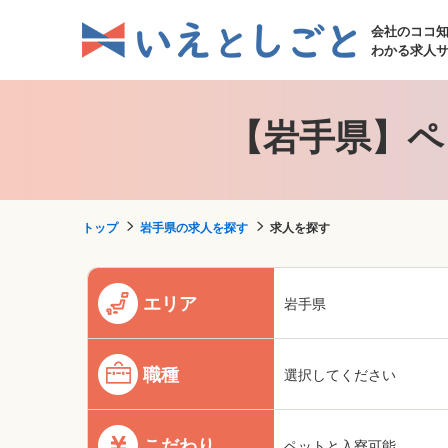
会社のココ
わかる求人
【岩手県】ペ
トップ
岩手県の求人を探す
求人を探す
エリア
岩手県
職種
選択してください
こだわり
ペットと入寮可能