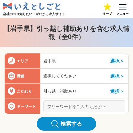
会社のココ知りたい！が
わかる求人サイト
キープ
メニュー
【岩手県】引っ越し補助ありを含む求人情
報（全0件）
選択＞
岩手県
エリア
選択＞
選択してください
職種
選択＞
引っ越し補助あり
こだわり
キーワード
検索する