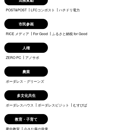
気候変動
POST&POST
LFCコンポスト
ハチドリ電力
市民参画
RICE メディア
For Good
ふるさと納税 for Good
人権
ZERO PC
アノサポ
農業
ボーダレス・グリーンズ
多文化共生
ボーダレスハウス
ボーダレスビジット
むすびば
教育・子育て
夢中教室
小さな森の学童