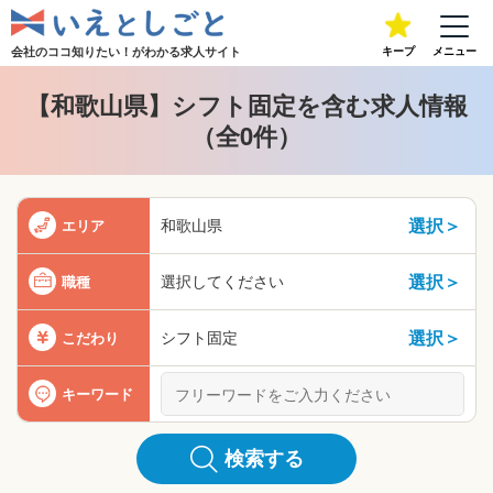
会社のココ知りたい！が
わかる求人サイト
キープ
メニュー
【和歌山県】シフト固定を含む求人情報
（全0件）
選択＞
和歌山県
エリア
選択＞
選択してください
職種
選択＞
シフト固定
こだわり
キーワード
検索する