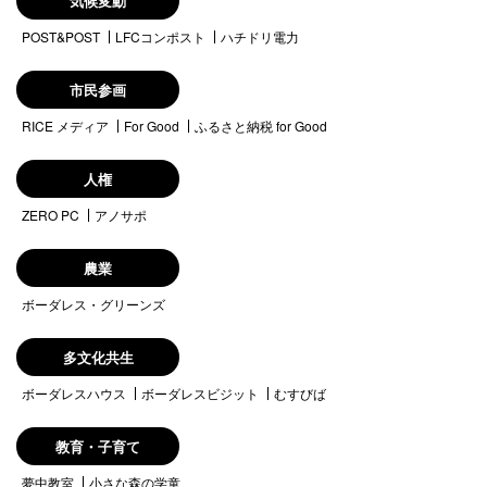
気候変動
POST&POST
LFCコンポスト
ハチドリ電力
市民参画
RICE メディア
For Good
ふるさと納税 for Good
人権
ZERO PC
アノサポ
農業
ボーダレス・グリーンズ
多文化共生
ボーダレスハウス
ボーダレスビジット
むすびば
教育・子育て
夢中教室
小さな森の学童