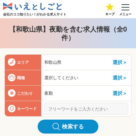
会社のココ知りたい！が
わかる求人サイト
キープ
メニュー
【和歌山県】夜勤を含む求人情報（全0
件）
選択＞
和歌山県
エリア
選択＞
選択してください
職種
選択＞
夜勤
こだわり
キーワード
検索する