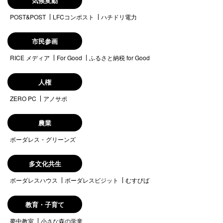
気候変動
POST&POST
LFCコンポスト
ハチドリ電力
市民参画
RICE メディア
For Good
ふるさと納税 for Good
人権
ZERO PC
アノサポ
農業
ボーダレス・グリーンズ
多文化共生
ボーダレスハウス
ボーダレスビジット
むすびば
教育・子育て
夢中教室
小さな森の学童