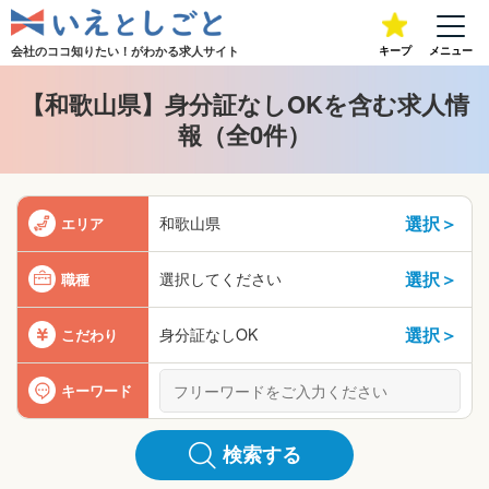
会社のココ知りたい！が
わかる求人サイト
キープ
メニュー
【和歌山県】身分証なしOKを含む求人情
報（全0件）
選択＞
和歌山県
エリア
選択＞
選択してください
職種
選択＞
身分証なしOK
こだわり
キーワード
検索する