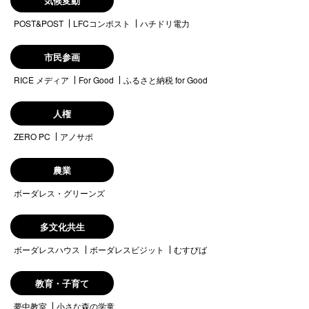
気候変動
POST&POST
LFCコンポスト
ハチドリ電力
市民参画
RICE メディア
For Good
ふるさと納税 for Good
人権
ZERO PC
アノサポ
農業
ボーダレス・グリーンズ
多文化共生
ボーダレスハウス
ボーダレスビジット
むすびば
教育・子育て
夢中教室
小さな森の学童