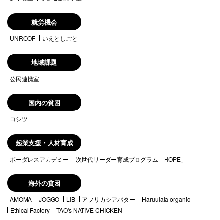
就労機会
UNROOF
いえとしごと
地域課題
公民連携室
国内の貧困
コシツ
起業支援・人材育成
ボーダレスアカデミー
次世代リーダー育成プログラム「HOPE」
海外の貧困
AMOMA
JOGGO
LIB
アフリカシアバター
Haruulala organic
Ethical Factory
TAO's NATIVE CHICKEN