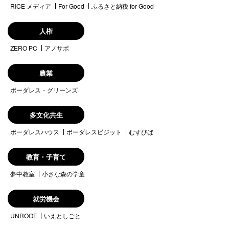
RICE メディア
For Good
ふるさと納税 for Good
人権
ZERO PC
アノサポ
農業
ボーダレス・グリーンズ
多文化共生
ボーダレスハウス
ボーダレスビジット
むすびば
教育・子育て
夢中教室
小さな森の学童
就労機会
UNROOF
いえとしごと