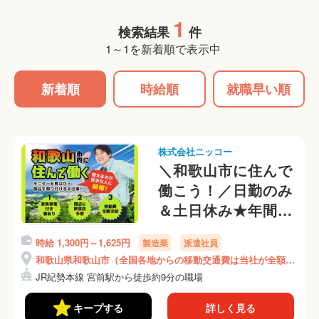
1
検索結果
件
1～1を新着順で表示中
新着順
時給順
就職早い順
株式会社ニッコー
＼和歌山市に住んで
働こう！／日勤のみ
＆土日休み★年間休
日124日！和歌山観
時給 1,300円～1,625円
製造業
派遣社員
光が楽しめる◎体力
和歌山県和歌山市（全国各地からの移動交通費は当社が全額負
負担少なめ♪部品の
担）
JR紀勢本線 宮前駅から徒歩約9分の職場
組み付け作業
★(368-1)
キープする
詳しく見る