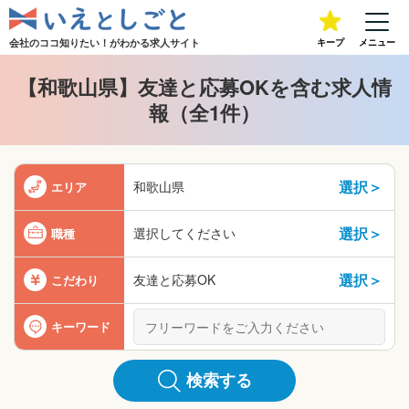
会社のココ知りたい！が
わかる求人サイト
キープ
メニュー
【和歌山県】友達と応募OKを含む求人情
報（全1件）
選択＞
和歌山県
エリア
選択＞
選択してください
職種
選択＞
友達と応募OK
こだわり
キーワード
検索する