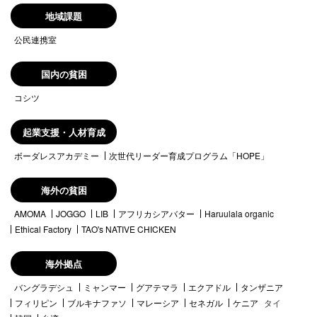
地域課題
公民連携室
国内の貧困
コシツ
起業支援・人材育成
ボーダレスアカデミー
次世代リーダー育成プログラム「HOPE」
海外の貧困
AMOMA
JOGGO
LIB
アフリカシアバター
Haruulala organic
Ethical Factory
TAO's NATIVE CHICKEN
海外拠点
バングラデシュ
ミャンマー
グアテマラ
エクアドル
タンザニア
フィリピン
ブルキナファソ
マレーシア
セネガル
ケニア
タイ