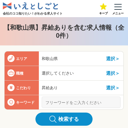
会社のココ知りたい！が
わかる求人サイト
キープ
メニュー
【和歌山県】昇給ありを含む求人情報（全
0件）
選択＞
和歌山県
エリア
選択＞
選択してください
職種
選択＞
昇給あり
こだわり
キーワード
検索する