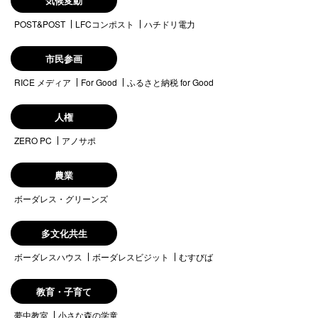
気候変動
POST&POST
LFCコンポスト
ハチドリ電力
市民参画
RICE メディア
For Good
ふるさと納税 for Good
人権
ZERO PC
アノサポ
農業
ボーダレス・グリーンズ
多文化共生
ボーダレスハウス
ボーダレスビジット
むすびば
教育・子育て
夢中教室
小さな森の学童