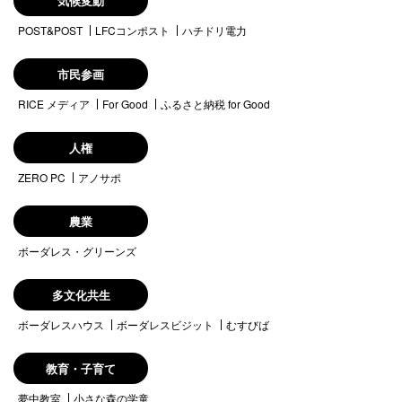
気候変動
POST&POST
LFCコンポスト
ハチドリ電力
市民参画
RICE メディア
For Good
ふるさと納税 for Good
人権
ZERO PC
アノサポ
農業
ボーダレス・グリーンズ
多文化共生
ボーダレスハウス
ボーダレスビジット
むすびば
教育・子育て
夢中教室
小さな森の学童