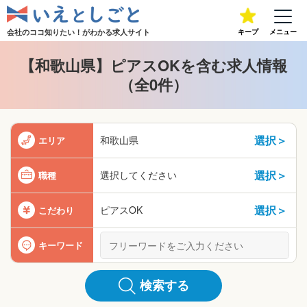
会社のココ知りたい！が
わかる求人サイト
キープ
メニュー
【和歌山県】ピアスOKを含む求人情報
（全0件）
選択＞
和歌山県
エリア
選択＞
選択してください
職種
選択＞
ピアスOK
こだわり
キーワード
検索する