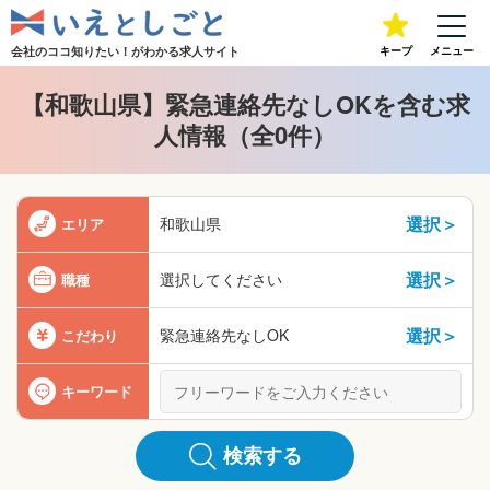
会社のココ知りたい！が
わかる求人サイト
キープ
メニュー
【和歌山県】緊急連絡先なしOKを含む求
人情報（全0件）
選択＞
和歌山県
エリア
選択＞
選択してください
職種
選択＞
緊急連絡先なしOK
こだわり
キーワード
検索する