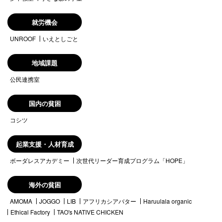
就労機会
UNROOF
いえとしごと
地域課題
公民連携室
国内の貧困
コシツ
起業支援・人材育成
ボーダレスアカデミー
次世代リーダー育成プログラム「HOPE」
海外の貧困
AMOMA
JOGGO
LIB
アフリカシアバター
Haruulala organic
Ethical Factory
TAO's NATIVE CHICKEN