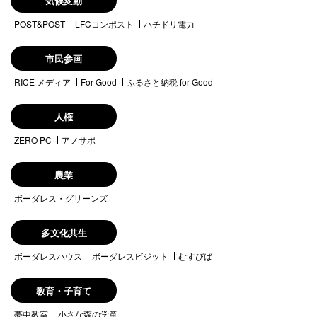
気候変動
POST&POST
LFCコンポスト
ハチドリ電力
市民参画
RICE メディア
For Good
ふるさと納税 for Good
人権
ZERO PC
アノサポ
農業
ボーダレス・グリーンズ
多文化共生
ボーダレスハウス
ボーダレスビジット
むすびば
教育・子育て
夢中教室
小さな森の学童