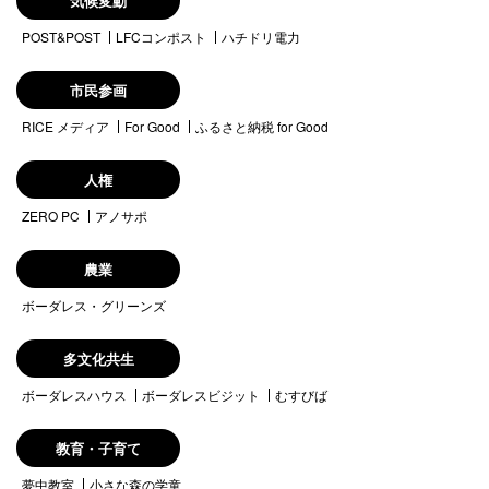
気候変動
POST&POST
LFCコンポスト
ハチドリ電力
市民参画
RICE メディア
For Good
ふるさと納税 for Good
人権
ZERO PC
アノサポ
農業
ボーダレス・グリーンズ
多文化共生
ボーダレスハウス
ボーダレスビジット
むすびば
教育・子育て
夢中教室
小さな森の学童