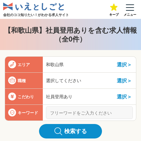
会社のココ知りたい！が
わかる求人サイト
キープ
メニュー
【和歌山県】社員登用ありを含む求人情報
（全0件）
選択＞
和歌山県
エリア
選択＞
選択してください
職種
選択＞
社員登用あり
こだわり
キーワード
検索する