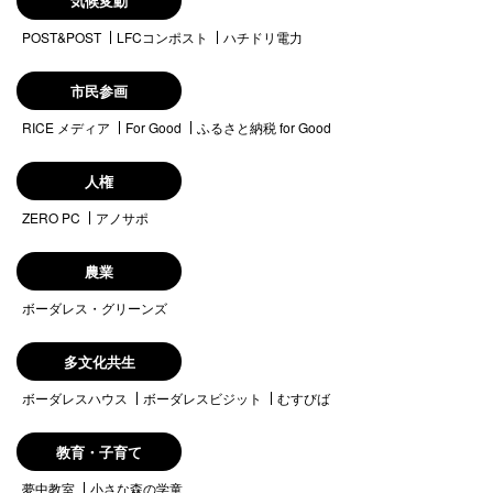
気候変動
POST&POST
LFCコンポスト
ハチドリ電力
市民参画
RICE メディア
For Good
ふるさと納税 for Good
人権
ZERO PC
アノサポ
農業
ボーダレス・グリーンズ
多文化共生
ボーダレスハウス
ボーダレスビジット
むすびば
教育・子育て
夢中教室
小さな森の学童