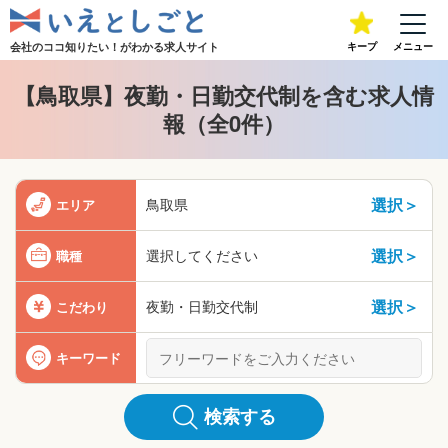
会社のココ知りたい！が
わかる求人サイト
キープ
メニュー
【鳥取県】夜勤・日勤交代制を含む求人情
報（全0件）
選択＞
鳥取県
エリア
選択＞
選択してください
職種
選択＞
夜勤・日勤交代制
こだわり
キーワード
検索する