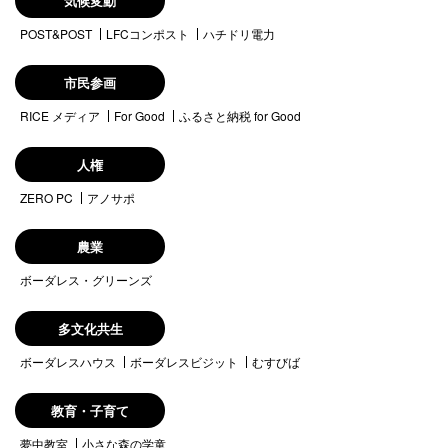
気候変動
POST&POST
LFCコンポスト
ハチドリ電力
市民参画
RICE メディア
For Good
ふるさと納税 for Good
人権
ZERO PC
アノサポ
農業
ボーダレス・グリーンズ
多文化共生
ボーダレスハウス
ボーダレスビジット
むすびば
教育・子育て
夢中教室
小さな森の学童