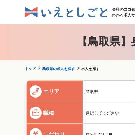
会社のココ
わかる求人
【鳥取県】
トップ
鳥取県の求人を探す
求人を探す
エリア
鳥取県
職種
選択してください
こだわり
身分証なしOK