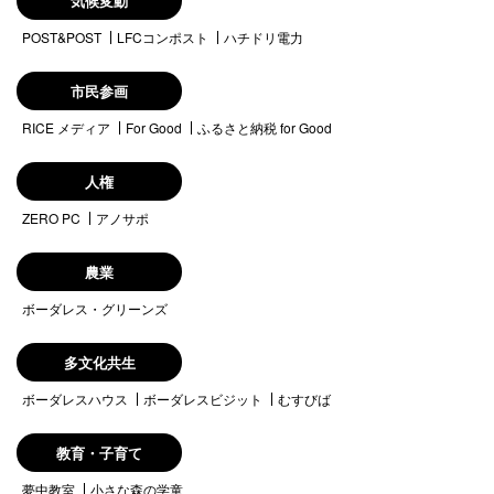
気候変動
POST&POST
LFCコンポスト
ハチドリ電力
市民参画
RICE メディア
For Good
ふるさと納税 for Good
人権
ZERO PC
アノサポ
農業
ボーダレス・グリーンズ
多文化共生
ボーダレスハウス
ボーダレスビジット
むすびば
教育・子育て
夢中教室
小さな森の学童