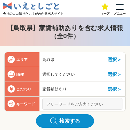
会社のココ知りたい！が
わかる求人サイト
キープ
メニュー
【鳥取県】家賃補助ありを含む求人情報
（全0件）
選択＞
鳥取県
エリア
選択＞
選択してください
職種
選択＞
家賃補助あり
こだわり
キーワード
検索する