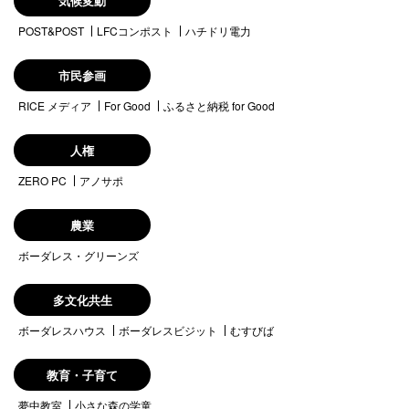
気候変動
POST&POST
LFCコンポスト
ハチドリ電力
市民参画
RICE メディア
For Good
ふるさと納税 for Good
人権
ZERO PC
アノサポ
農業
ボーダレス・グリーンズ
多文化共生
ボーダレスハウス
ボーダレスビジット
むすびば
教育・子育て
夢中教室
小さな森の学童