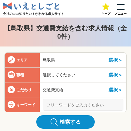
会社のココ知りたい！が
わかる求人サイト
キープ
メニュー
【鳥取県】交通費支給を含む求人情報（全
0件）
選択＞
鳥取県
エリア
選択＞
選択してください
職種
選択＞
交通費支給
こだわり
キーワード
検索する