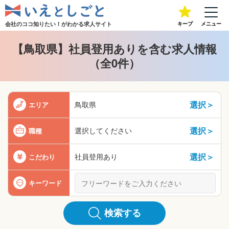
会社のココ知りたい！が
わかる求人サイト
キープ
メニュー
【鳥取県】社員登用ありを含む求人情報
（全0件）
選択＞
鳥取県
エリア
選択＞
選択してください
職種
選択＞
社員登用あり
こだわり
キーワード
検索する