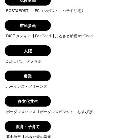
気候変動
POST&POST
LFCコンポスト
ハチドリ電力
市民参画
RICE メディア
For Good
ふるさと納税 for Good
人権
ZERO PC
アノサポ
農業
ボーダレス・グリーンズ
多文化共生
ボーダレスハウス
ボーダレスビジット
むすびば
教育・子育て
夢中教室
小さな森の学童