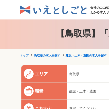
会社のココ
わかる求人
【鳥取県】「
トップ
鳥取県の求人を探す
建設・土木・造園の求人を探す
エリア
鳥取県
職種
建設・土木・造園
こだわり
選択してください