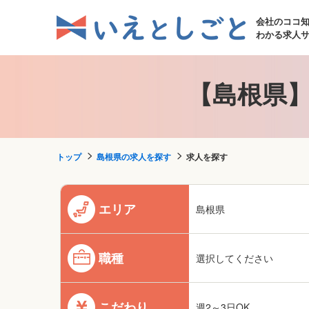
会社のココ
わかる求人
【島根県】
トップ
島根県の求人を探す
求人を探す
エリア
島根県
職種
選択してください
こだわり
週2～3日OK