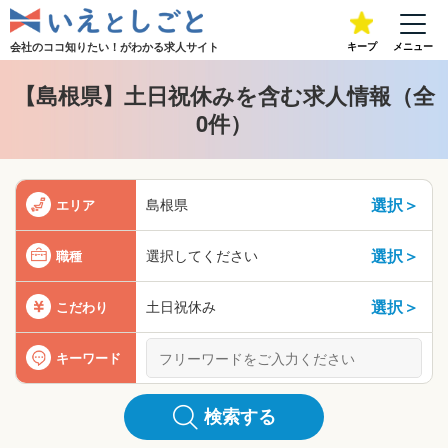
会社のココ知りたい！が
わかる求人サイト
キープ
メニュー
【島根県】土日祝休みを含む求人情報（全
0件）
選択＞
島根県
エリア
選択＞
選択してください
職種
選択＞
土日祝休み
こだわり
キーワード
検索する