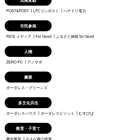
気候変動
POST&POST
LFCコンポスト
ハチドリ電力
市民参画
RICE メディア
For Good
ふるさと納税 for Good
人権
ZERO PC
アノサポ
農業
ボーダレス・グリーンズ
多文化共生
ボーダレスハウス
ボーダレスビジット
むすびば
教育・子育て
夢中教室
小さな森の学童