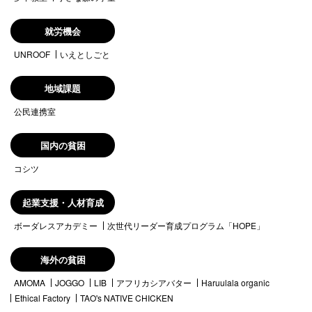
就労機会
UNROOF
いえとしごと
地域課題
公民連携室
国内の貧困
コシツ
起業支援・人材育成
ボーダレスアカデミー
次世代リーダー育成プログラム「HOPE」
海外の貧困
AMOMA
JOGGO
LIB
アフリカシアバター
Haruulala organic
Ethical Factory
TAO's NATIVE CHICKEN