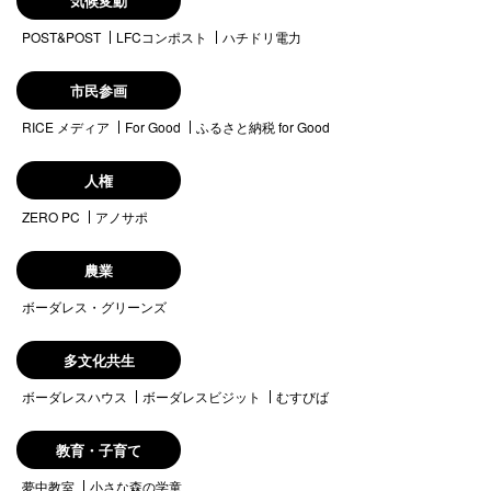
気候変動
POST&POST
LFCコンポスト
ハチドリ電力
市民参画
RICE メディア
For Good
ふるさと納税 for Good
人権
ZERO PC
アノサポ
農業
ボーダレス・グリーンズ
多文化共生
ボーダレスハウス
ボーダレスビジット
むすびば
教育・子育て
夢中教室
小さな森の学童