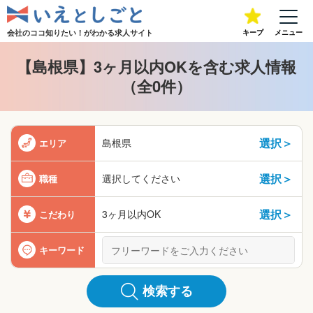
会社のココ知りたい！が
わかる求人サイト
キープ
メニュー
【島根県】3ヶ月以内OKを含む求人情報
（全0件）
選択＞
島根県
エリア
選択＞
選択してください
職種
選択＞
3ヶ月以内OK
こだわり
キーワード
検索する