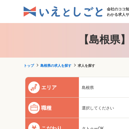
会社のココ
わかる求人
【島根県】
トップ
島根県の求人を探す
求人を探す
エリア
島根県
職種
選択してください
こだわり
タトゥーOK