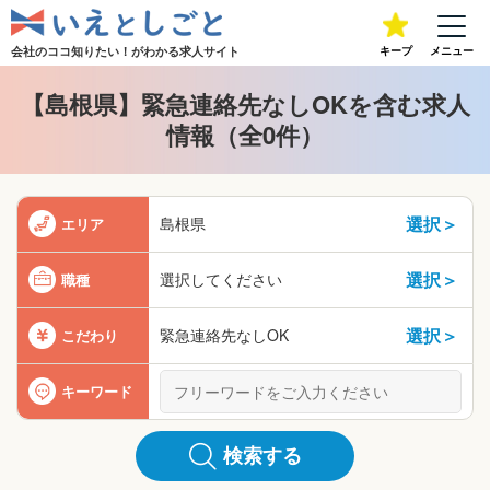
会社のココ知りたい！が
わかる求人サイト
キープ
メニュー
【島根県】緊急連絡先なしOKを含む求人
情報（全0件）
選択＞
島根県
エリア
選択＞
選択してください
職種
選択＞
緊急連絡先なしOK
こだわり
キーワード
検索する