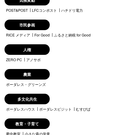
気候変動
POST&POST
LFCコンポスト
ハチドリ電力
市民参画
RICE メディア
For Good
ふるさと納税 for Good
人権
ZERO PC
アノサポ
農業
ボーダレス・グリーンズ
多文化共生
ボーダレスハウス
ボーダレスビジット
むすびば
教育・子育て
夢中教室
小さな森の学童