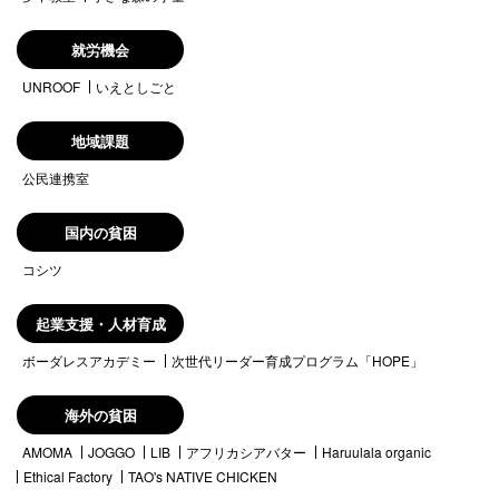
就労機会
UNROOF
いえとしごと
地域課題
公民連携室
国内の貧困
コシツ
起業支援・人材育成
ボーダレスアカデミー
次世代リーダー育成プログラム「HOPE」
海外の貧困
AMOMA
JOGGO
LIB
アフリカシアバター
Haruulala organic
Ethical Factory
TAO's NATIVE CHICKEN