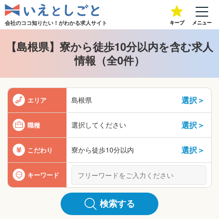
会社のココ知りたい！が
わかる求人サイト
キープ
メニュー
【島根県】寮から徒歩10分以内を含む求人
情報（全0件）
選択＞
島根県
エリア
選択＞
選択してください
職種
選択＞
寮から徒歩10分以内
こだわり
キーワード
検索する