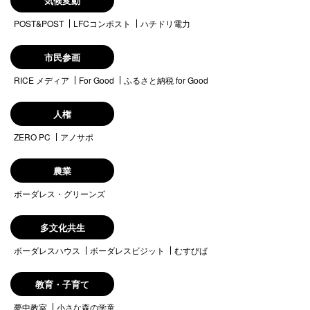
気候変動
POST&POST
LFCコンポスト
ハチドリ電力
市民参画
RICE メディア
For Good
ふるさと納税 for Good
人権
ZERO PC
アノサポ
農業
ボーダレス・グリーンズ
多文化共生
ボーダレスハウス
ボーダレスビジット
むすびば
教育・子育て
夢中教室
小さな森の学童