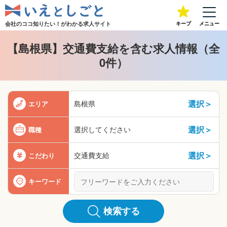
会社のココ知りたい！が
わかる求人サイト
キープ
メニュー
【島根県】交通費支給を含む求人情報（全
0件）
選択＞
島根県
エリア
選択＞
選択してください
職種
選択＞
交通費支給
こだわり
キーワード
検索する