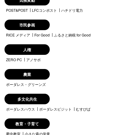
気候変動
POST&POST
LFCコンポスト
ハチドリ電力
市民参画
RICE メディア
For Good
ふるさと納税 for Good
人権
ZERO PC
アノサポ
農業
ボーダレス・グリーンズ
多文化共生
ボーダレスハウス
ボーダレスビジット
むすびば
教育・子育て
夢中教室
小さな森の学童