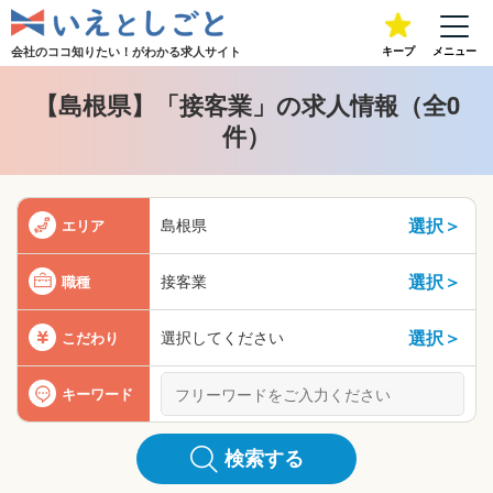
会社のココ知りたい！が
わかる求人サイト
キープ
メニュー
【島根県】「接客業」の求人情報（全0
件）
選択＞
島根県
エリア
選択＞
接客業
職種
選択＞
選択してください
こだわり
キーワード
検索する