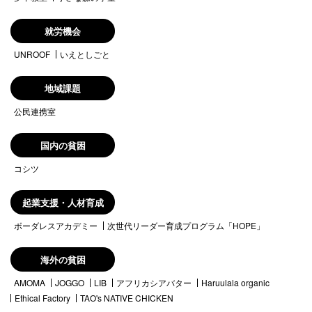
就労機会
UNROOF
いえとしごと
地域課題
公民連携室
国内の貧困
コシツ
起業支援・人材育成
ボーダレスアカデミー
次世代リーダー育成プログラム「HOPE」
海外の貧困
AMOMA
JOGGO
LIB
アフリカシアバター
Haruulala organic
Ethical Factory
TAO's NATIVE CHICKEN