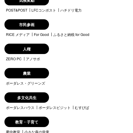
気候変動
POST&POST
LFCコンポスト
ハチドリ電力
市民参画
RICE メディア
For Good
ふるさと納税 for Good
人権
ZERO PC
アノサポ
農業
ボーダレス・グリーンズ
多文化共生
ボーダレスハウス
ボーダレスビジット
むすびば
教育・子育て
夢中教室
小さな森の学童