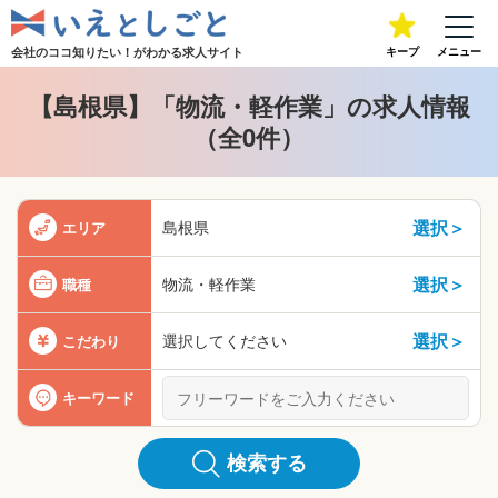
会社のココ知りたい！が
わかる求人サイト
キープ
メニュー
【島根県】「物流・軽作業」の求人情報
（全0件）
選択＞
島根県
エリア
選択＞
物流・軽作業
職種
選択＞
選択してください
こだわり
キーワード
検索する