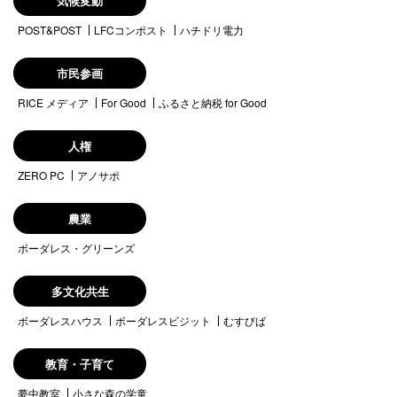
気候変動
POST&POST
LFCコンポスト
ハチドリ電力
市民参画
RICE メディア
For Good
ふるさと納税 for Good
人権
ZERO PC
アノサポ
農業
ボーダレス・グリーンズ
多文化共生
ボーダレスハウス
ボーダレスビジット
むすびば
教育・子育て
夢中教室
小さな森の学童