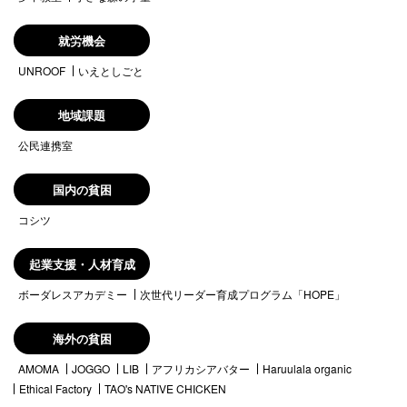
就労機会
UNROOF
いえとしごと
地域課題
公民連携室
国内の貧困
コシツ
起業支援・人材育成
ボーダレスアカデミー
次世代リーダー育成プログラム「HOPE」
海外の貧困
AMOMA
JOGGO
LIB
アフリカシアバター
Haruulala organic
Ethical Factory
TAO's NATIVE CHICKEN