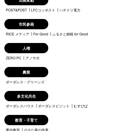
気候変動
POST&POST
LFCコンポスト
ハチドリ電力
市民参画
RICE メディア
For Good
ふるさと納税 for Good
人権
ZERO PC
アノサポ
農業
ボーダレス・グリーンズ
多文化共生
ボーダレスハウス
ボーダレスビジット
むすびば
教育・子育て
夢中教室
小さな森の学童