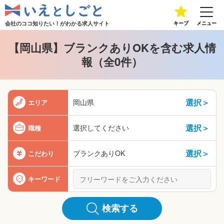
会社のココ知りたい！が
わかる求人サイト
キープ
メニュー
【岡山県】ブランクありOKを含む求人情
報（全0件）
選択＞
岡山県
エリア
選択＞
選択してください
職種
選択＞
ブランクありOK
こだわり
キーワード
検索する