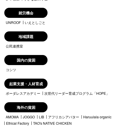
就労機会
UNROOF
いえとしごと
地域課題
公民連携室
国内の貧困
コシツ
起業支援・人材育成
ボーダレスアカデミー
次世代リーダー育成プログラム「HOPE」
海外の貧困
AMOMA
JOGGO
LIB
アフリカシアバター
Haruulala organic
Ethical Factory
TAO's NATIVE CHICKEN