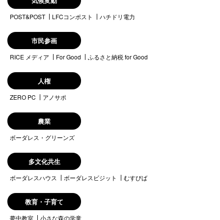
気候変動
POST&POST
LFCコンポスト
ハチドリ電力
市民参画
RICE メディア
For Good
ふるさと納税 for Good
人権
ZERO PC
アノサポ
農業
ボーダレス・グリーンズ
多文化共生
ボーダレスハウス
ボーダレスビジット
むすびば
教育・子育て
夢中教室
小さな森の学童