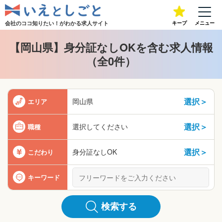
会社のココ知りたい！が
わかる求人サイト
キープ
メニュー
【岡山県】身分証なしOKを含む求人情報
（全0件）
選択＞
岡山県
エリア
選択＞
選択してください
職種
選択＞
身分証なしOK
こだわり
キーワード
検索する