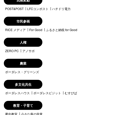
気候変動
POST&POST
LFCコンポスト
ハチドリ電力
市民参画
RICE メディア
For Good
ふるさと納税 for Good
人権
ZERO PC
アノサポ
農業
ボーダレス・グリーンズ
多文化共生
ボーダレスハウス
ボーダレスビジット
むすびば
教育・子育て
夢中教室
小さな森の学童