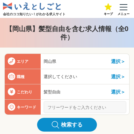
会社のココ知りたい！が
わかる求人サイト
キープ
メニュー
【岡山県】髪型自由を含む求人情報（全0
件）
選択＞
岡山県
エリア
選択＞
選択してください
職種
選択＞
髪型自由
こだわり
キーワード
検索する