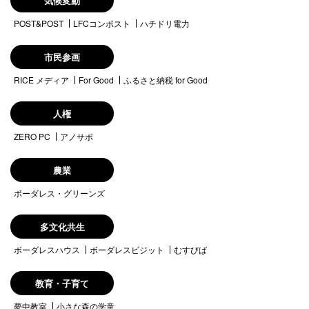
気候変動
POST&POST
LFCコンポスト
ハチドリ電力
市民参画
RICE メディア
For Good
ふるさと納税 for Good
人権
ZERO PC
アノサポ
農業
ボーダレス・グリーンズ
多文化共生
ボーダレスハウス
ボーダレスビジット
むすびば
教育・子育て
夢中教室
小さな森の学童