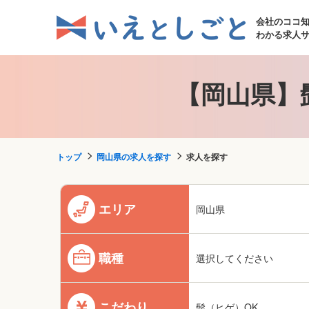
会社のココ
わかる求人
【岡山県】
トップ
岡山県の求人を探す
求人を探す
エリア
岡山県
職種
選択してください
こだわり
髭（ヒゲ）OK