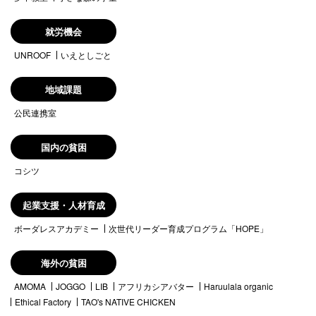
就労機会
UNROOF
いえとしごと
地域課題
公民連携室
国内の貧困
コシツ
起業支援・人材育成
ボーダレスアカデミー
次世代リーダー育成プログラム「HOPE」
海外の貧困
AMOMA
JOGGO
LIB
アフリカシアバター
Haruulala organic
Ethical Factory
TAO's NATIVE CHICKEN