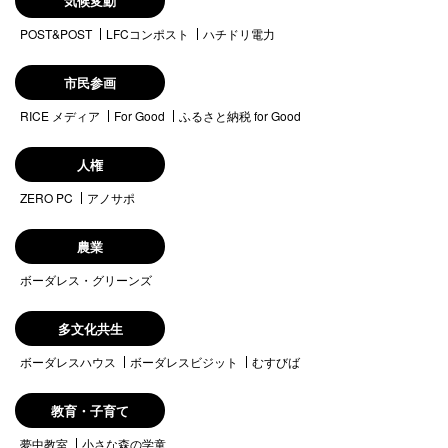
気候変動
POST&POST
LFCコンポスト
ハチドリ電力
市民参画
RICE メディア
For Good
ふるさと納税 for Good
人権
ZERO PC
アノサポ
農業
ボーダレス・グリーンズ
多文化共生
ボーダレスハウス
ボーダレスビジット
むすびば
教育・子育て
夢中教室
小さな森の学童