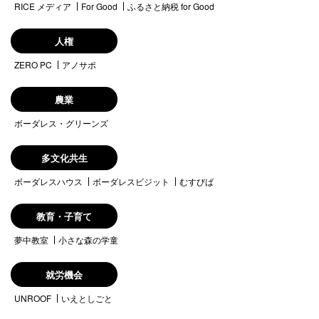
RICE メディア
For Good
ふるさと納税 for Good
人権
ZERO PC
アノサポ
農業
ボーダレス・グリーンズ
多文化共生
ボーダレスハウス
ボーダレスビジット
むすびば
教育・子育て
夢中教室
小さな森の学童
就労機会
UNROOF
いえとしごと