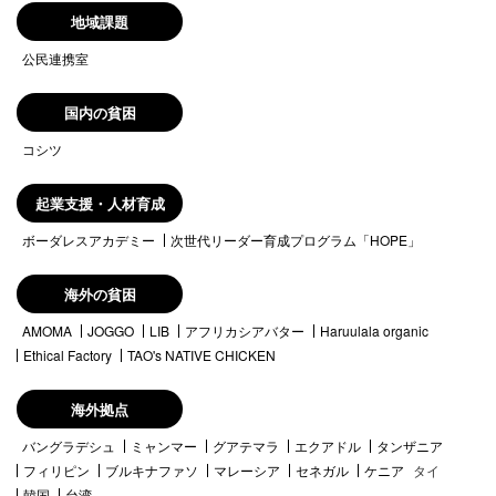
地域課題
公民連携室
国内の貧困
コシツ
起業支援・人材育成
ボーダレスアカデミー
次世代リーダー育成プログラム「HOPE」
海外の貧困
AMOMA
JOGGO
LIB
アフリカシアバター
Haruulala organic
Ethical Factory
TAO's NATIVE CHICKEN
海外拠点
バングラデシュ
ミャンマー
グアテマラ
エクアドル
タンザニア
フィリピン
ブルキナファソ
マレーシア
セネガル
ケニア
タイ
韓国
台湾