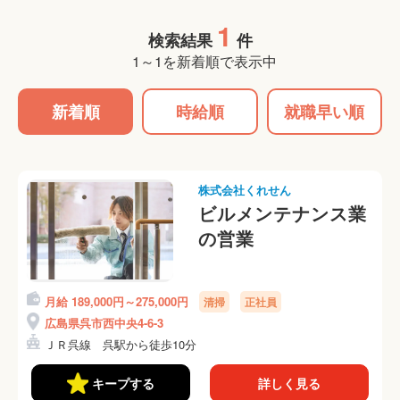
1
検索結果
件
1～1を新着順で表示中
新着順
時給順
就職早い順
株式会社くれせん
ビルメンテナンス業
の営業
月給 189,000円～275,000円
清掃
正社員
広島県呉市西中央4-6-3
ＪＲ呉線 呉駅から徒歩10分
キープする
詳しく見る