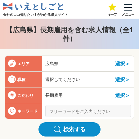
会社のココ知りたい！が
わかる求人サイト
キープ
メニュー
【広島県】長期雇用を含む求人情報（全1
件）
選択＞
広島県
エリア
選択＞
選択してください
職種
選択＞
長期雇用
こだわり
キーワード
検索する